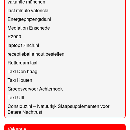
vakantie münchen
last minute valencia
Energieprijzengids.nl
Mediation Enschede
P2000
laptop17inch.nl
receptiebalie hout bestellen
Rotterdam taxi
Taxi Den haag
Taxi Houten
Groepsvervoer Achterhoek
Taxi Ulft
Consiouz.nl – Natuurlijk Slaapsupplementen voor
Betere Nachtrust
Vakantie