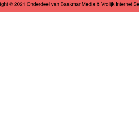
ight © 2021 Onderdeel van
BaakmanMedia
&
Vrolijk Internet S