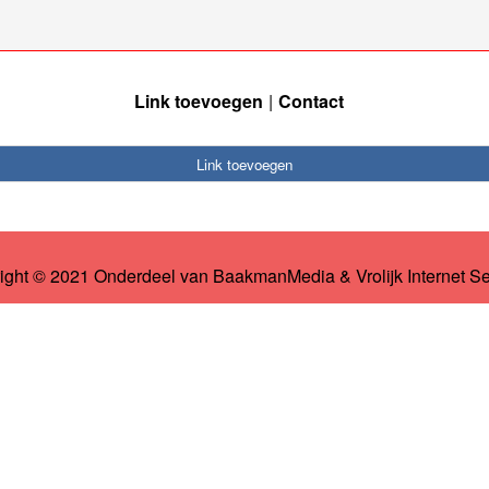
Link toevoegen
Contact
Link toevoegen
ight © 2021 Onderdeel van
BaakmanMedia
&
Vrolijk Internet S