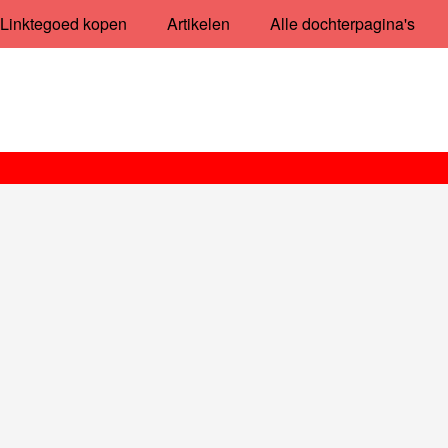
Linktegoed kopen
Artikelen
Alle dochterpagina's