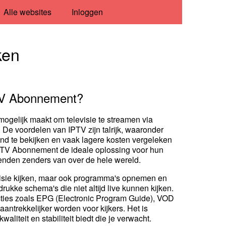
Alle websites
Inloggen
ken
TV Abonnement?
t mogelijk maakt om televisie te streamen via
n. De voordelen van IPTV zijn talrijk, waaronder
d te bekijken en vaak lagere kosten vergeleken
 IPTV Abonnement de ideale oplossing voor hun
zenden zenders van over de hele wereld.
visie kijken, maar ook programma's opnemen en
 drukke schema's die niet altijd live kunnen kijken.
cties zoals EPG (Electronic Program Guide), VOD
ntrekkelijker worden voor kijkers. Het is
iteit en stabiliteit biedt die je verwacht.