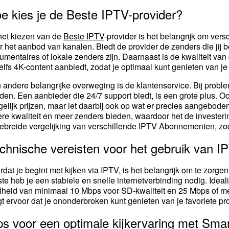
e kies je de Beste IPTV-provider?
 het kiezen van de
Beste IPTV
-provider is het belangrijk om vers
r het aanbod van kanalen. Biedt de provider de zenders die jij be
umentaires of lokale zenders zijn. Daarnaast is de kwaliteit van 
zelfs 4K-content aanbiedt, zodat je optimaal kunt genieten van je
 andere belangrijke overweging is de klantenservice. Bij probl
den. Een aanbieder die 24/7 support biedt, is een grote plus. Oo
gelijk prijzen, maar let daarbij ook op wat er precies aangebod
ere kwaliteit en meer zenders bieden, waardoor het de investeri
gebreide vergelijking van verschillende IPTV Abonnementen, z
chnische vereisten voor het gebruik van I
rdat je begint met kijken via IPTV, is het belangrijk om te zorge
ste heb je een stabiele en snelle internetverbinding nodig. Ide
lheid van minimaal 10 Mbps voor SD-kwaliteit en 25 Mbps of mee
gt ervoor dat je ononderbroken kunt genieten van je favoriete p
ps voor een optimale kijkervaring met Sma