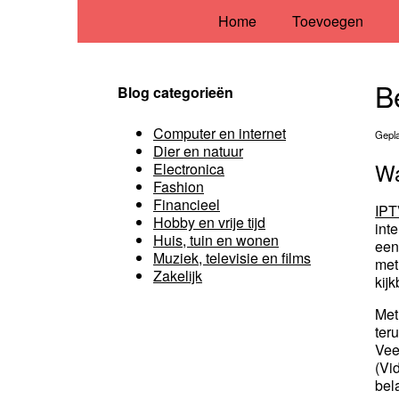
Home
Toevoegen
B
Blog categorieën
Computer en internet
Gepla
Dier en natuur
Wa
Electronica
Fashion
Financieel
IPT
Hobby en vrije tijd
int
Huis, tuin en wonen
een
Muziek, televisie en films
met
Zakelijk
kij
Met
ter
Vee
(Vi
bel