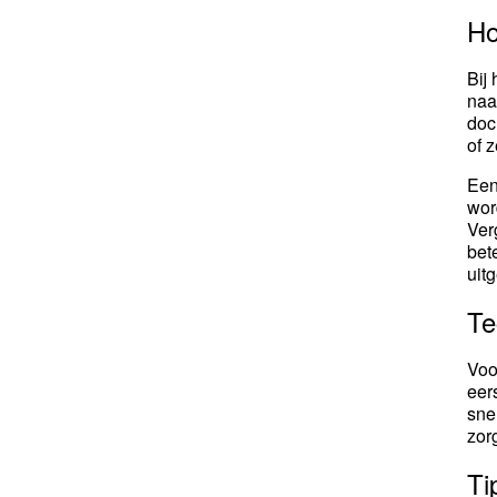
Ho
Bij
naa
doc
of 
Een
wor
Ver
bet
uit
Te
Voo
eer
sne
zor
Ti