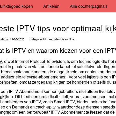
Linktegoed kopen
Artikelen
Alle dochterpagina's
este IPTV tips voor optimaal kij
atst op 19-06-2025
Categorie:
Muziek, televisie en films
t is IPTV en waarom kiezen voor een IP
V
, ofwel Internet Protocol Television, is een technologie die he
ernet in plaats van via traditionele kabel- of satellietverbindinge
 breed scala aan kanalen, de mogelijkheid om content on-deman
 traditionele televisie-abonnementen. Voor veel kijkers is een
kbehoeften, omdat ze toegang krijgen tot honderden of zelfs dui
 een IPTV Abonnement kunnen gebruikers niet alleen live tele
ugkijken. Dit biedt een grote flexibiliteit, vooral voor mensen met
l aanbieders van IPTV, zoals Smart IPTV, bieden ook extra fun
deo on Demand) en catch-up tv, waardoor deze diensten steeds aa
angrijk om een betrouwbaar IPTV Abonnement te kiezen dat de kwal