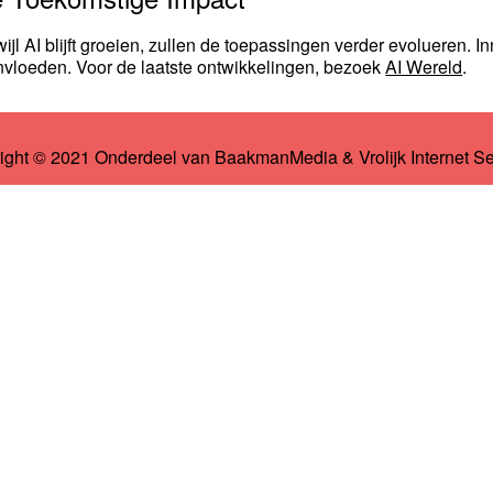
wijl AI blijft groeien, zullen de toepassingen verder evolueren. In
nvloeden. Voor de laatste ontwikkelingen, bezoek
AI Wereld
.
ight © 2021 Onderdeel van
BaakmanMedia
&
Vrolijk Internet S